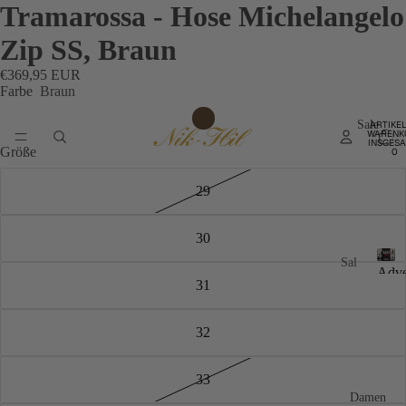
Tramarossa - Hose Michelangelo
Zip SS, Braun
€369,95 EUR
Farbe
Braun
Sale
ARTIKEL
WARENK
INSGESA
Größe
0
29
30
4
Sal
Adve
e
31
4
last
A
bis
minu
-
d
zu
32
20%
v
20
e
%
n
33
t
Sal
Damen