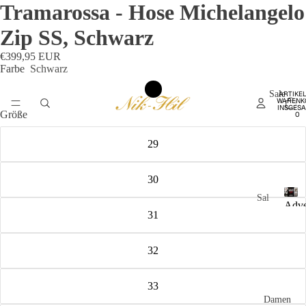
Tramarossa - Hose Michelangelo
Zip SS, Schwarz
€399,95 EUR
Farbe
Schwarz
Sale
ARTIKEL
WARENK
INSGESA
Größe
0
29
30
4
Sal
Adve
e
31
4
last
A
bis
minu
-
d
zu
32
20%
v
20
e
%
n
33
t
Sal
Damen